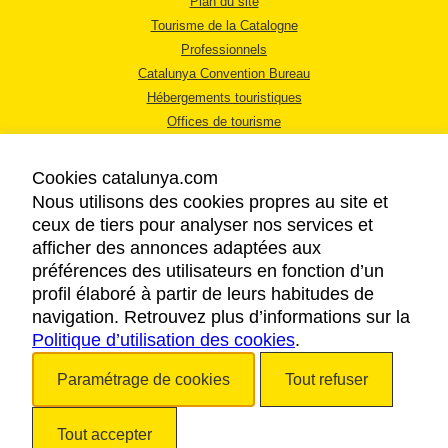
Plan du site
Tourisme de la Catalogne
Professionnels
Catalunya Convention Bureau
Hébergements touristiques
Offices de tourisme
Cookies catalunya.com
Nous utilisons des cookies propres au site et
ceux de tiers pour analyser nos services et
afficher des annonces adaptées aux
MENTIONS LÉGALES
préférences des utilisateurs en fonction d’un
RÈGLES DE CONFIDENTIALITÉ
profil élaboré à partir de leurs habitudes de
COOKIES
navigation. Retrouvez plus d’informations sur la
Politique d’utilisation des cookies
ACCESSIBILITÉ
.
Paramétrage de cookies
Tout refuser
Copyright © 2026. Tourisme de la Catalogne. Tous droits réservés.
Tout accepter