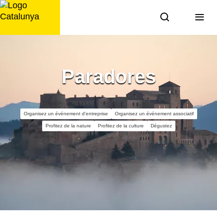
Aller
au
contenu
Paradores
Organisez un événement d'entreprise
Organisez un événement associatif
Profitez de la nature
Profitez de la culture
Dégustez