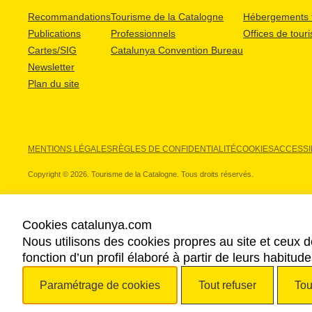
Recommandations
Tourisme de la Catalogne
Hébergements t
Publications
Professionnels
Offices de tour
Cartes/SIG
Catalunya Convention Bureau
Newsletter
Plan du site
MENTIONS LÉGALES
RÈGLES DE CONFIDENTIALITÉ
COOKIES
ACCESSIB
Copyright © 2026. Tourisme de la Catalogne. Tous droits réservés.
Cookies catalunya.com
Nous utilisons des cookies propres au site et ceux d
NOS PARTENAIRES
fonction d’un profil élaboré à partir de leurs habitu
Paramétrage de cookies
Tout refuser
Tou