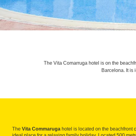
The Vita Comarruga hotel is on the beachfr
Barcelona. It is 
The
Vita Commaruga
hotel is located on the beachfront 
ideal place for a relaxing family holiday. Located 500 metr