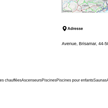
Adresse
Avenue, Brisamar, 44-50
es chauffées
Ascenseurs
Piscines
Piscines pour enfants
Saunas