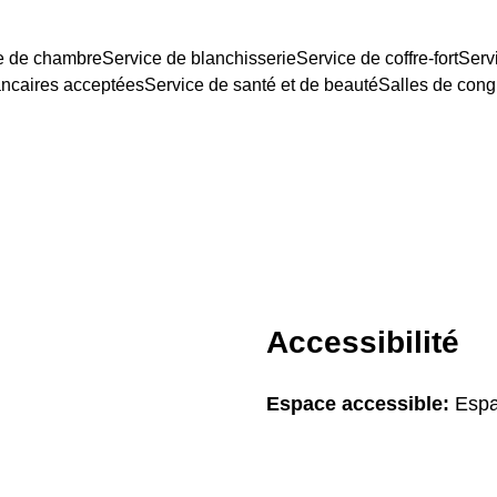
e de chambre
Service de blanchisserie
Service de coffre-fort
Serv
ancaires acceptées
Service de santé et de beauté
Salles de cong
Accessibilité
Espace accessible:
Espa