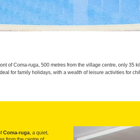
ont of Coma-ruga, 500 metres from the village centre, only 35 k
ideal for family holidays, with a wealth of leisure activities for ch
of
Coma-ruga
, a quiet,
es from the centre of