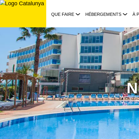
Aller
au
QUE FAIRE
HÉBERGEMENTS
À 
contenu
N