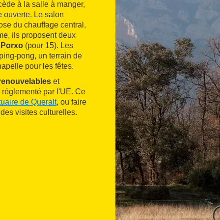
cède à la salle à manger,
e ouverte. Le salon
ose du chauffage central,
rme, ils proposent deux
 Porxo
(pour 15). Les
 ping-pong, un terrain de
chapelle pour les fêtes.
renouvelables
et
 réglementé par l'UE. Ce
uaire de Queralt
, ou faire
 des visites culturelles.