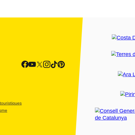
ouristiques
isme