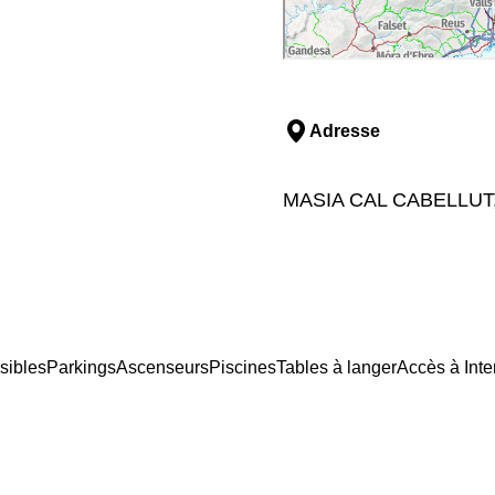
Adresse
MASIA CAL CABELLUT, 1
sibles
Parkings
Ascenseurs
Piscines
Tables à langer
Accès à Inte