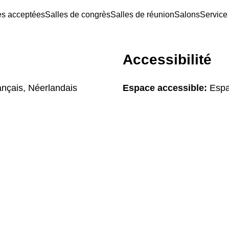
es acceptées
Salles de congrès
Salles de réunion
Salons
Service
Accessibilité
ançais, Néerlandais
Espace accessible:
Espa