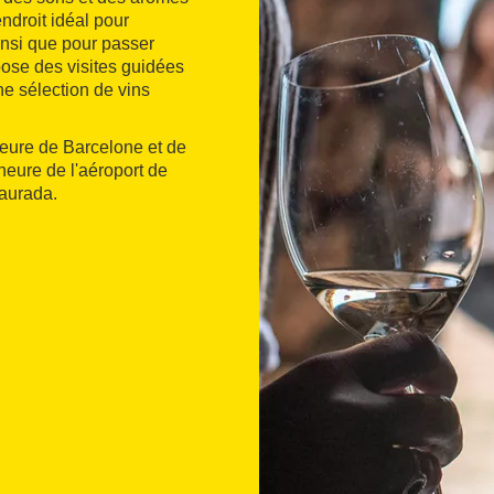
ndroit idéal pour
insi que pour passer
pose des visites guidées
e sélection de vins
eure de Barcelone et de
heure de l'aéroport de
Daurada.