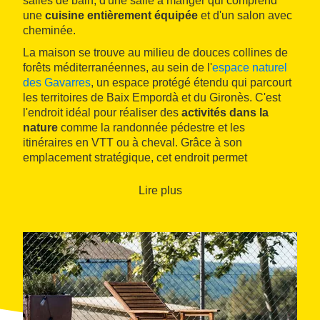
salles de bain, d'une salle à manger qui comprend
une
cuisine entièrement équipée
et d'un salon avec
cheminée.
La maison se trouve au milieu de douces collines de
forêts méditerranéennes, au sein de l'
espace naturel
des Gavarres
, un espace protégé étendu qui parcourt
les territoires de Baix Empordà et du Gironès. C'est
l'endroit idéal pour réaliser des
activités dans la
nature
comme la randonnée pédestre et les
itinéraires en VTT ou à cheval. Grâce à son
emplacement stratégique, cet endroit permet
également de profiter des jolies plages de la
Costa
Brava
ou de visiter le patrimoine culturel de Gérone.
Lire plus