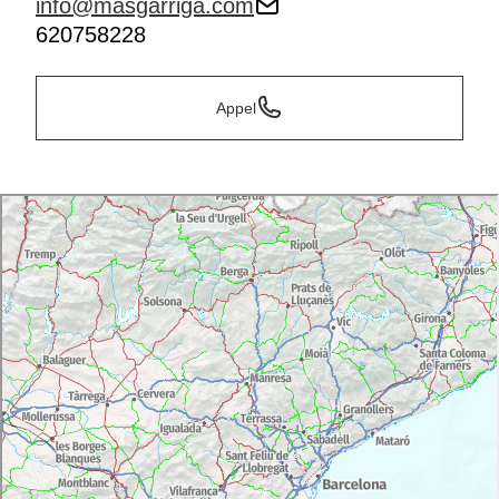
info@masgarriga.com
620758228
Appel