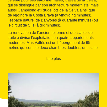
célèbre pour ses eaux thermales, Cassà de la Selva,
qui se distingue par son architecture moderniste, mais
aussi Campllong et Riudellots de la Selva ainsi que
de rejoindre la Costa Brava (à vingt-cinq minutes),
l’espace naturel de Banyoles (à quarante minutes) ou
le circuit de Sils (à dix minutes).
La rénovation de l’ancienne ferme et des salles de
traite a divisé l’exploitation en quatre appartements
modernes. Mas Vallès est un hébergement de 65
mètres qui compte deux chambres doubles, une salle
de bain, un séjour avec cuisine, une salle à manger
avec cheminée, une terrasse avec porche et un jardin
Lire plus
avec un coin barbecue. Parmi les parties communes,
sont dignes de mention la piscine, une salle
polyvalente avec une table de ping-pong et l’aire de
jeux pour enfants. Les clients peuvent utiliser les
vélos et les tandems
.