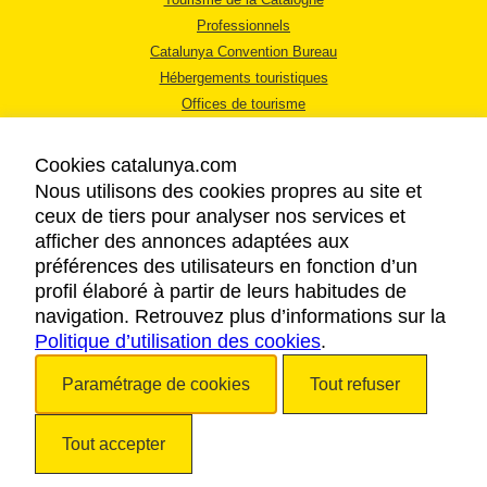
Professionnels
Catalunya Convention Bureau
Hébergements touristiques
Offices de tourisme
Cookies catalunya.com
Nous utilisons des cookies propres au site et
ceux de tiers pour analyser nos services et
afficher des annonces adaptées aux
MENTIONS LÉGALES
préférences des utilisateurs en fonction d’un
RÈGLES DE CONFIDENTIALITÉ
profil élaboré à partir de leurs habitudes de
COOKIES
navigation. Retrouvez plus d’informations sur la
Politique d’utilisation des cookies
ACCESSIBILITÉ
.
Paramétrage de cookies
Tout refuser
Copyright © 2026. Tourisme de la Catalogne. Tous droits réservés.
Tout accepter