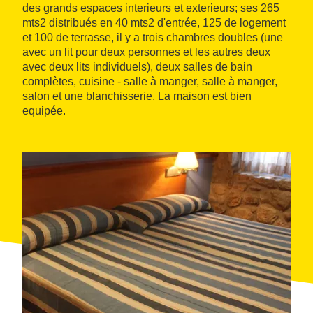
des grands espaces interieurs et exterieurs; ses 265
mts2 distribués en 40 mts2 d'entrée, 125 de logement
et 100 de terrasse, il y a trois chambres doubles (une
avec un lit pour deux personnes et les autres deux
avec deux lits individuels), deux salles de bain
complètes, cuisine - salle à manger, salle à manger,
salon et une blanchisserie. La maison est bien
equipée.