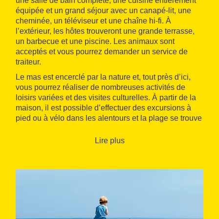
une salle de bain complète, une cuisine entièrement
équipée et un grand séjour avec un canapé-lit, une
cheminée, un téléviseur et une chaîne hi-fi. À
l’extérieur, les hôtes trouveront une grande terrasse,
un barbecue et une piscine. Les animaux sont
acceptés et vous pourrez demander un service de
traiteur.
Le mas est encerclé par la nature et, tout près d’ici,
vous pourrez réaliser de nombreuses activités de
loisirs variées et des visites culturelles. À partir de la
maison, il est possible d’effectuer des excursions à
pied ou à vélo dans les alentours et la plage se trouve
à seulement cinq minutes en voiture. Dans les
alentours, nombreux sont les monuments qui datent
Lire plus
de l’époque romaine : l’
Arc de Berà
, à deux
kilomètres de la maison, la tour des Escipions ou le
Pont du Diable, tous deux situés à environ dix minutes
en voiture du mas. La ville de Tarragone se trouve à
vingt minutes de voiture et PortAventura à une demi-
heure.