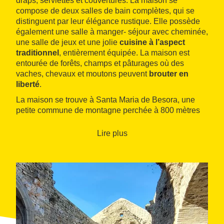
draps, serviettes et couvertures. La maison se
compose de deux salles de bain complètes, qui se
distinguent par leur élégance rustique. Elle possède
également une salle à manger- séjour avec cheminée,
une salle de jeux et une jolie
cuisine à l’aspect
traditionnel
, entièrement équipée. La maison est
entourée de forêts, champs et pâturages où des
vaches, chevaux et moutons peuvent
brouter en
liberté
.
La maison se trouve à Santa Maria de Besora, une
petite commune de montagne perchée à 800 mètres
d’altitude et qui fait partie de la
vallée du Bisaura
. Il
s’agit d’une région naturelle comprenant une partie
Lire plus
d’Osona, de La Garrotxa et d’El Ripollès. De par ses
doux reliefs et la beauté de ses paysages verts, elle
est idéale pour faire de la randonnée,
des circuits à
VTT
ou simplement pour profiter de quelques jours au
calme.