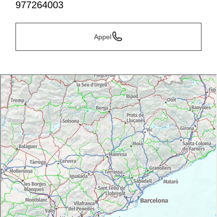
977264003
Appel