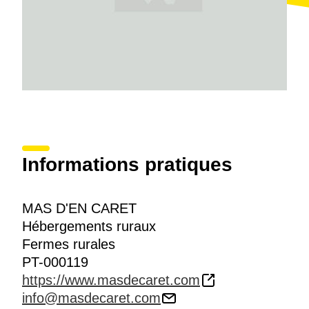
petits-déjeuners
, déjeuners et dîners. S’y
alternent
la cuisine méditerranéenne avec quelques
innovations
et
des plats végétariens
, toujours avec
de savoureux produits de la ferme.
Les propriétaires réservent un bon accueil aux hôtes
et
particulièrement aux plus petits
, qui peuvent
ramasser des produits du jardin et donner à manger
aux animaux.
Informations pratiques
MAS D'EN CARET
Hébergements ruraux
Fermes rurales
PT-000119
https://www.masdecaret.com
info@masdecaret.com