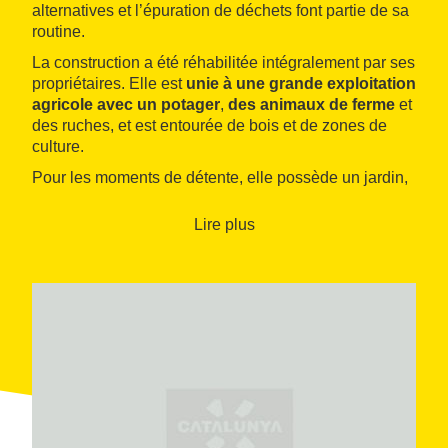
alternatives et l’épuration de déchets font partie de sa
routine.
La construction a été réhabilitée intégralement par ses
propriétaires. Elle est
unie à une grande exploitation
agricole avec un potager
,
des animaux de ferme
et
des ruches, et est entourée de bois et de zones de
culture.
Pour les moments de détente, elle possède un jardin,
une
aire de jeux avec des cabanes d’enfants
et une
petite piscine qui rafraîchit les jours de chaleur.
Lire plus
À l’intérieur, avec
de grandes poutres en bois
apparentes
et quelques plafonds voûtés, on
remarque une salle à manger avec une grande table
commune, la salle de séjour avec une cheminée et la
salle d’activités où peuvent être organisées toutes
sortes de réunions.
Il dispose de
huit chambres
de deux à cinq places,
toutes avec salle de bain et terrasse.
Le service de restauration comprend
d’excellents