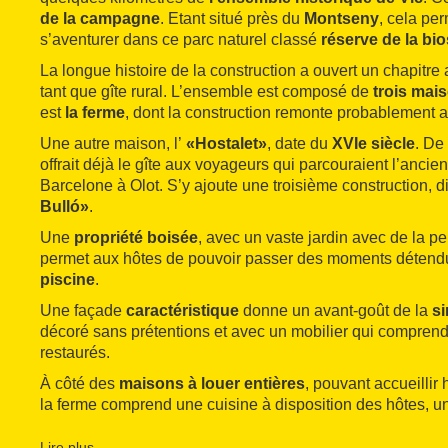
de la campagne
. Etant situé près du
Montseny
, cela pe
s’aventurer dans ce parc naturel classé
réserve de la bi
La longue histoire de la construction a ouvert un chapitre 
tant que gîte rural. L’ensemble est composé de
trois mai
est
la ferme
, dont la construction remonte probablement 
Une autre maison, l’
«Hostalet»
, date du
XVIe siècle
. De 
offrait déjà le gîte aux voyageurs qui parcouraient l’ancie
Barcelone à Olot. S’y ajoute une troisième construction, d
Bulló»
.
Une
propriété boisée
, avec un vaste jardin avec de la p
permet aux hôtes de pouvoir passer des moments détendu
piscine
.
Une façade
caractéristique
donne un avant-goût de la
si
décoré sans prétentions et avec un mobilier qui compren
restaurés.
À côté des
maisons à louer entières
, pouvant accueillir
la ferme comprend une cuisine à disposition des hôtes, u
salle de séjour avec une cheminée. La zone des chambr
simple, une double et quatre triples, toutes avec salle de 
Lire plus