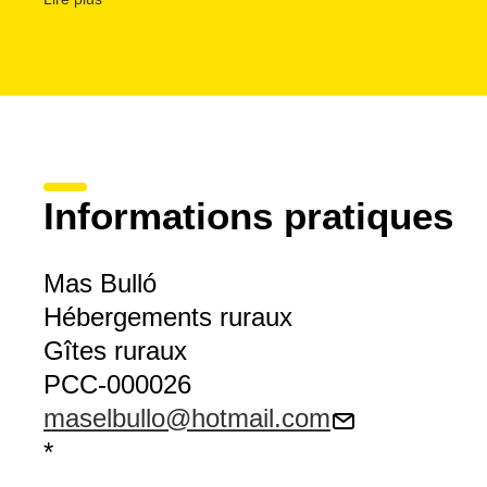
Les propriétaires, aimables et toujours prêts à rendre le 
voyageur, servent
des petits-déjeuners
et proposent tout
les endroits qui valent la peine d’être visités dans la rég
barrage de Sau
, entouré de murs verticaux.
Informations pratiques
Mas Bulló
Hébergements ruraux
Gîtes ruraux
PCC-000026
maselbullo@hotmail.com
*