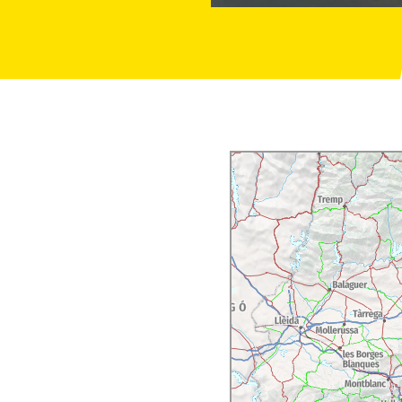
séjour agréable au
 type de suggestions sur
ion. Soulignons le grand