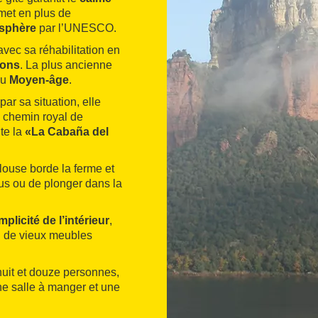
rmet en plus de
osphère
par l’UNESCO.
avec sa réhabilitation en
sons
. La plus ancienne
au
Moyen-âge
.
par sa situation, elle
n chemin royal de
ite la
«La Cabaña del
elouse borde la ferme et
s ou de plonger dans la
mplicité de l’intérieur
,
d de vieux meubles
 huit et douze personnes,
ne salle à manger et une
es en comprend une
bain.