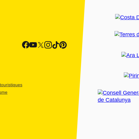
ouristiques
isme