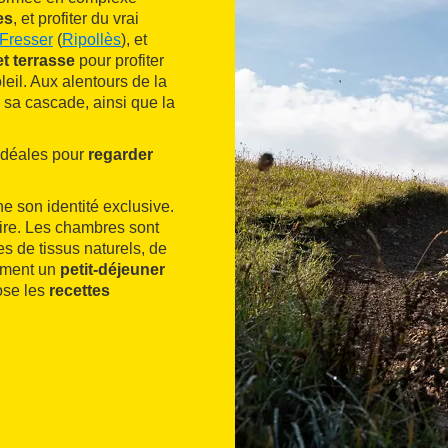
es
, et profiter du vrai
Fresser
(
Ripollès
), et
et terrasse
pour profiter
eil. Aux alentours de la
 sa cascade, ainsi que la
 idéales pour
regarder
ne son identité exclusive.
toire. Les chambres sont
s de tissus naturels, de
lement un
petit-déjeuner
ose les
recettes