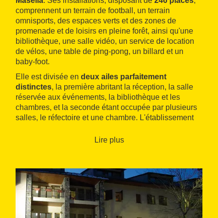
Masella
. Ses installations, disposant de
246 places
,
comprennent un terrain de football, un terrain
omnisports, des espaces verts et des zones de
promenade et de loisirs en pleine forêt, ainsi qu'une
bibliothèque, une salle vidéo, un service de location
de vélos, une table de ping-pong, un billard et un
baby-foot.
Elle est divisée en
deux ailes parfaitement
distinctes
, la première abritant la réception, la salle
réservée aux événements, la bibliothèque et les
chambres, et la seconde étant occupée par plusieurs
salles, le réfectoire et une chambre. L'établissement
se caractérise pour être un
bâtiment de montagne et
pour utiliser des matériaux en harmonie
avec le
Lire plus
paysage qui l'entoure : bois, pierre et ardoise.