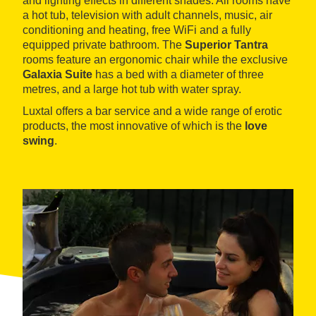
and lighting effects in different shades. All rooms have
a hot tub, television with adult channels, music, air
conditioning and heating, free WiFi and a fully
equipped private bathroom. The
Superior Tantra
rooms feature an ergonomic chair while the exclusive
Galaxia Suite
has a bed with a diameter of three
metres, and a large hot tub with water spray.
Luxtal offers a bar service and a wide range of erotic
products, the most innovative of which is the
love
swing
.