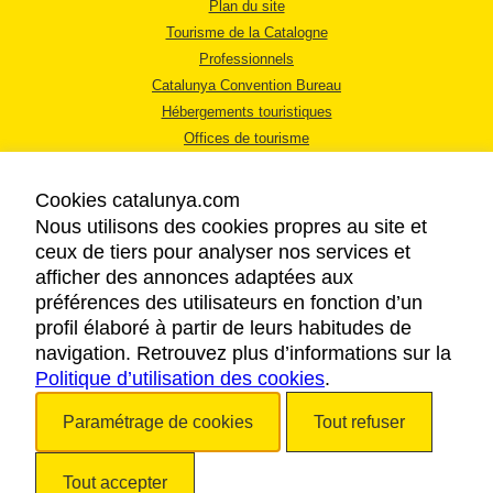
Plan du site
Tourisme de la Catalogne
Professionnels
Catalunya Convention Bureau
Hébergements touristiques
Offices de tourisme
Cookies catalunya.com
Nous utilisons des cookies propres au site et
ceux de tiers pour analyser nos services et
afficher des annonces adaptées aux
MENTIONS LÉGALES
préférences des utilisateurs en fonction d’un
RÈGLES DE CONFIDENTIALITÉ
profil élaboré à partir de leurs habitudes de
COOKIES
navigation. Retrouvez plus d’informations sur la
Politique d’utilisation des cookies
ACCESSIBILITÉ
.
Paramétrage de cookies
Tout refuser
Copyright © 2026. Tourisme de la Catalogne. Tous droits réservés.
Tout accepter