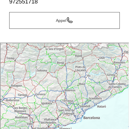
972551718
Appel