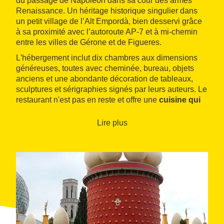
du passage de Napoléon dans sa cour des armes
Renaissance. Un héritage historique singulier dans
un petit village de l’Alt Empordà, bien desservi grâce
à sa proximité avec l’autoroute AP-7 et à mi‑chemin
entre les villes de Gérone et de Figueres.
L'hébergement inclut dix chambres aux dimensions
généreuses, toutes avec cheminée, bureau, objets
anciens et une abondante décoration de tableaux,
sculptures et sérigraphies signés par leurs auteurs. Le
restaurant n'est pas en reste et offre une
cuisine qui
fut appréciée par le célèbre Carvalho, le détective
de fiction imaginé par Manuel Vázquez Montalbán
.
Lire plus
Les mets, tout en étant simples, proposent un voyage
à travers les sens en jouant avec les contrastes et
avec des matières premières de premier choix.