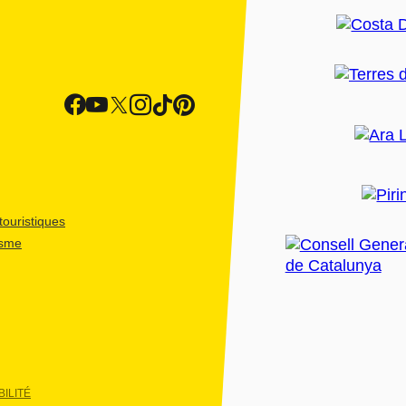
ouristiques
isme
ILITÉ