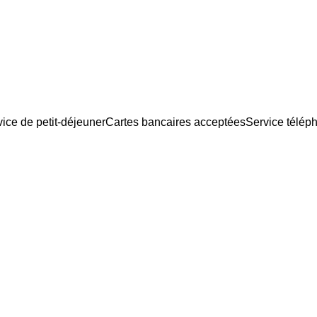
ice de petit-déjeuner
Cartes bancaires acceptées
Service télép