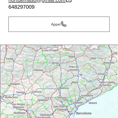
hortdemaso@gmail.com
648297009
Appel