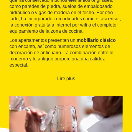
que ha conservado muchos elementos originales,
como paredes de piedra, suelos de embaldosado
hidráulico o vigas de madera en el techo. Por otro
lado, ha incorporado comodidades como el ascensor,
la conexión gratuita a Internet por wifi o el completo
equipamiento de la zona de cocina.
Los apartamentos presentan un
mobiliario clásico
con encanto, así como numerosos elementos de
decoración de anticuario. La combinación entre lo
moderno y lo antiguo proporciona una calidez
especial.
Además de disfrutar de un paseo por el pueblo y
Lire plus
descubrir tras las esquinas sus puntos de interés
histórico, L'Escoleta es un buen punto de partida para
una
ruta enoturística
por la comarca y así conocer
los vinos de las denominaciones
Priorat
y
Montsant
.
Igualmente, vale la pena dejarse guiar por el Priorat
del aceite y los senderos del entorno, hasta el
Parque
Natural de la Sierra de Montsant
.