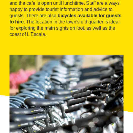
and the cafe is open until lunchtime. Staff are always
happy to provide tourist information and advice to
guests. There are also
bicycles
available for guests
to hire
. The location in the town's old quarter is ideal
for exploring the main sights on foot, as well as the
coast of L'Escala.