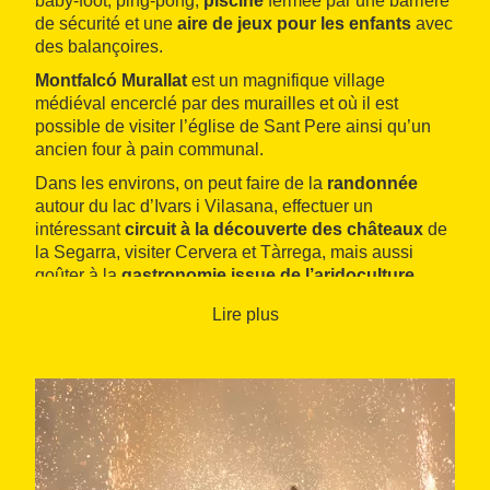
baby-foot, ping-pong,
piscine
fermée par une barrière
de sécurité et une
aire de jeux pour les enfants
avec
des balançoires.
Montfalcó Murallat
est un magnifique village
médiéval encerclé par des murailles et où il est
possible de visiter l’église de Sant Pere ainsi qu’un
ancien four à pain communal.
Dans les environs, on peut faire de la
randonnée
autour du lac d’Ivars i Vilasana, effectuer un
intéressant
circuit à la découverte des châteaux
de
la Segarra, visiter Cervera et Tàrrega, mais aussi
goûter à la
gastronomie issue de l’aridoculture
,
dans laquelle l’huile se démarque par sa grande
Lire plus
qualité.