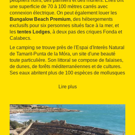
peupliers noirs, des palmiers et des mûriers. Elles ont
une superficie de 70 à 100 mètres carrés avec
connexion électrique. On peut également louer les
Bungalow Beach Premium
, des hébergements
exclusifs pour six personnes situés face à la mer, et
les
tentes Lodges
, à deux pas des criques Fonda et
Calabecs.
Le camping se trouve près de l'Espai d'Interès Natural
de Tamarit-Punta de la Móra, un site d'une beauté
toute particulière. Son littoral se compose de falaises,
de dunes, de forêts méditerranéennes et de cultures.
Ses eaux abritent plus de 100 espèces de mollusques
et près de 30 espèces d'algues.
Lire plus