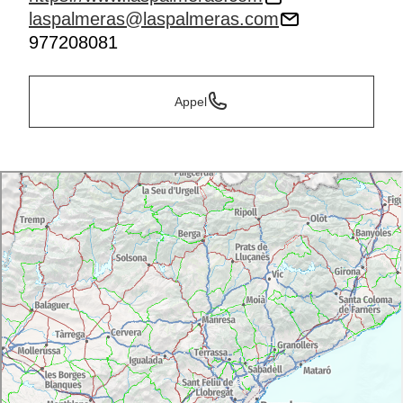
laspalmeras@laspalmeras.com
977208081
Appel