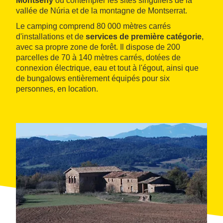
Montseny
ou contempler les sites singuliers de la
vallée de Núria et de la montagne de Montserrat.
Le camping comprend 80 000 mètres carrés
d'installations et de
services de première catégorie
,
avec sa propre zone de forêt. Il dispose de 200
parcelles de 70 à 140 mètres carrés, dotées de
connexion électrique, eau et tout à l'égout, ainsi que
de bungalows entièrement équipés pour six
personnes, en location.