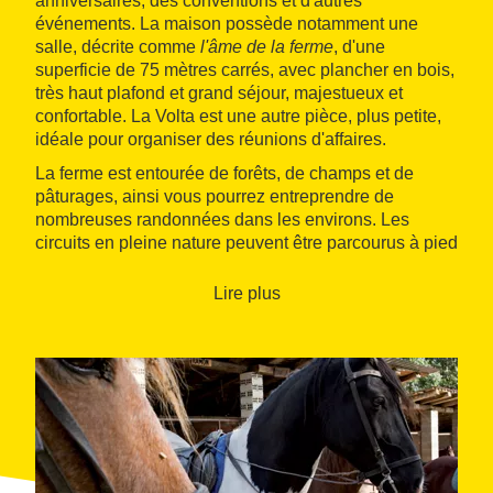
anniversaires, des conventions et d'autres
événements. La maison possède notamment une
salle, décrite comme
l'âme de la ferme
, d'une
superficie de 75 mètres carrés, avec plancher en bois,
très haut plafond et grand séjour, majestueux et
confortable. La Volta est une autre pièce, plus petite,
idéale pour organiser des réunions d'affaires.
La ferme est entourée de forêts, de champs et de
pâturages, ainsi vous pourrez entreprendre de
nombreuses randonnées dans les environs. Les
circuits en pleine nature peuvent être parcourus à pied
ou en VTT. Le centre équestre à proximité offre
également des promenades à cheval.
Lire plus