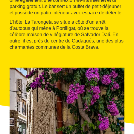
offre également une connexion wi‑fi à Internet et un
parking gratuit. Le bar sert un buffet de petit-déjeuner
et possède un patio intérieur avec espace de détente.
L'hôtel La Tarongeta se situe à côté d'un arrêt
d'autobus qui mène à Portlligat, où se trouve la
célèbre maison de villégiature de Salvador Dalí. En
outre, il est près du centre de Cadaqués, une des plus
charmantes communes de la Costa Brava.