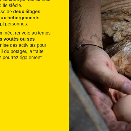
IIIe siècle.
isse de
deux étages
eux hébergements
ept personnes.
minée, renvoie au temps
ds voûtés ou ses
nise des activités pour
il du potager, la traite
us pourrez également