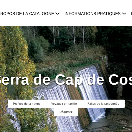
PROPOS DE LA CATALOGNE
INFORMATIONS PRATIQUES
erra de Cap de Co
Profitez de la nature
Voyagez en famille
Faites de la randonnée
Dégustez