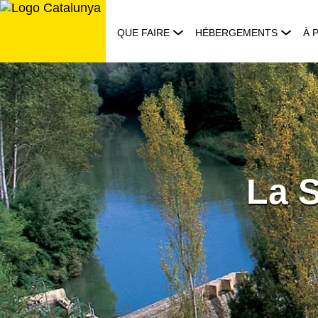
Aller
au
QUE FAIRE
HÉBERGEMENTS
À 
contenu
La S