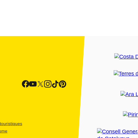
ouristiques
isme