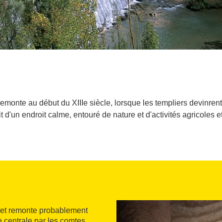
remonte au début du XIIIe siècle, lorsque les templiers devinrent
agit d'un endroit calme, entouré de nature et d'activités agricoles e
e et remonte probablement
 centrale par les comtes