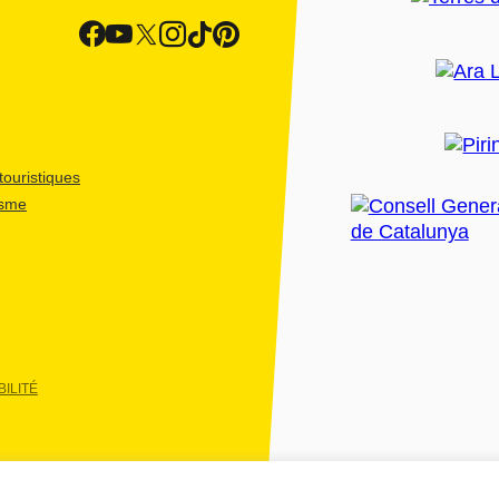
ouristiques
isme
ILITÉ