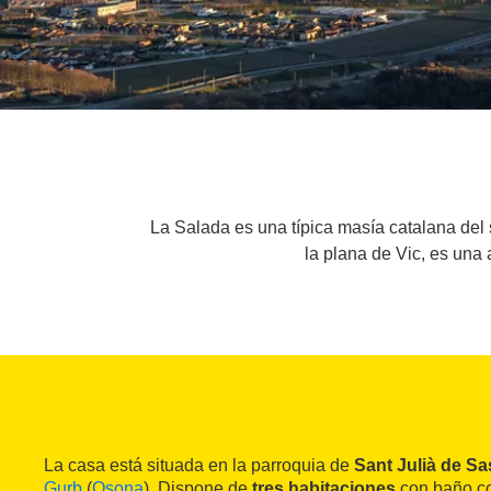
La Salada es una típica masía catalana del 
la plana de Vic, es una a
La casa está situada en la parroquia de
Sant Julià de S
Gurb
(
Osona
). Dispone de
tres habitaciones
con baño c