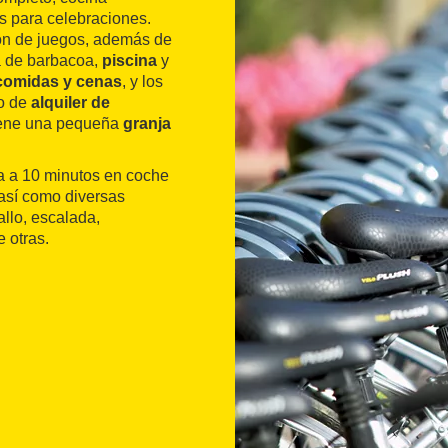
s para celebraciones.
ión de juegos, además de
na de barbacoa,
piscina
y
comidas y cenas
, y los
io de
alquiler de
tiene una pequeña
granja
a a 10 minutos en coche
, así como diversas
allo, escalada,
 otras.