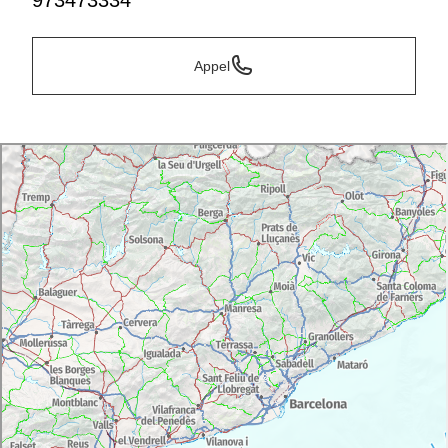
973473334
Appel