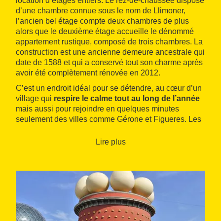
location d’étages entiers. Le rez-de-chaussée dispose
d’une chambre connue sous le nom de Llimoner,
l’ancien bel étage compte deux chambres de plus
alors que le deuxième étage accueille le dénommé
appartement rustique, composé de trois chambres. La
construction est une ancienne demeure ancestrale qui
date de 1588 et qui a conservé tout son charme après
avoir été complètement rénovée en 2012.
C’est un endroit idéal pour se détendre, au cœur d’un
village qui
respire le calme tout au long de l’année
mais aussi pour rejoindre en quelques minutes
seulement des villes comme Gérone et Figueres. Les
champs et les forêts des alentours sont des
destinations idéales pour faire des promenades à pied
Lire plus
et des itinéraires à vélo ou pour que les plus petits
puissent courir et jouer dans les rues du village ou sur
les chemins environnants qui sont pour la plupart des
chemins de campagne.