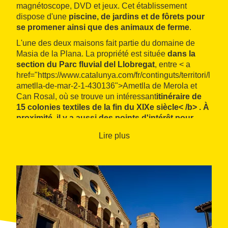
magnétoscope, DVD et jeux. Cet établissement
dispose d'une
piscine, de jardins et de fôrets pour
se promener ainsi que des animaux de ferme
.
L'une des deux maisons fait partie du domaine de
Masia de la Plana. La propriété est située
dans la
section du Parc fluvial del Llobregat
, entre < a
href="https://www.catalunya.com/fr/continguts/territori/l
ametlla-de-mar-2-1-430136">Ametlla de Merola et
Can Rosal, où se trouve un intéressant
itinéraire de
15 colonies textiles de la fin du XIXe siècle< /b> . À
proximité, il y a aussi des points d'intérêt pour
tous les goûts, comme La Granja, dédiée aux
Lire plus
activités qui vous rapprochent de la nature, ou le
Karting Sallent.
Il peut se louer entiérement pour des groupes de
10 à 19 personnes ou par chambre double
avec
petit-déjeuner inclus et possibilité de demi-
pension ou pension complète.