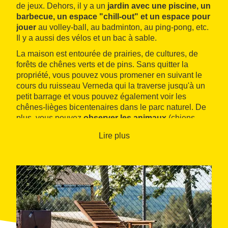
de jeux. Dehors, il y a un
jardin avec une piscine, un
barbecue, un espace "chill-out" et un espace pour
jouer
au volley-ball, au badminton, au ping-pong, etc.
Il y a aussi des vélos et un bac à sable.
La maison est entourée de prairies, de cultures, de
forêts de chênes verts et de pins. Sans quitter la
propriété, vous pouvez vous promener en suivant le
cours du ruisseau Verneda qui la traverse jusqu'à un
petit barrage et vous pouvez également voir les
chênes-lièges bicentenaires dans le parc naturel. De
plus, vous pouvez
observer les animaux
(chiens,
chats, lapins et poules) et les nourrir. L'environnement
Lire plus
naturel vous permet de pratiquer
une infinité
d'activités terrestres, aériennes, motorisées et
nautiques, grâce à la proximité avec les plages de
la Costa Brava
.
< br>