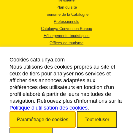
Newsletter
Plan du site
Tourisme de la Catalogne
Professionnels
Catalunya Convention Bureau
Hébergements touristiques
Offices de tourisme
Cookies catalunya.com
Nous utilisons des cookies propres au site et
ceux de tiers pour analyser nos services et
afficher des annonces adaptées aux
MENTIONS LÉGALES
préférences des utilisateurs en fonction d’un
RÈGLES DE CONFIDENTIALITÉ
profil élaboré à partir de leurs habitudes de
COOKIES
navigation. Retrouvez plus d’informations sur la
Politique d’utilisation des cookies
ACCESSIBILITÉ
.
Paramétrage de cookies
Tout refuser
Copyright © 2026. Tourisme de la Catalogne. Tous droits réservés.