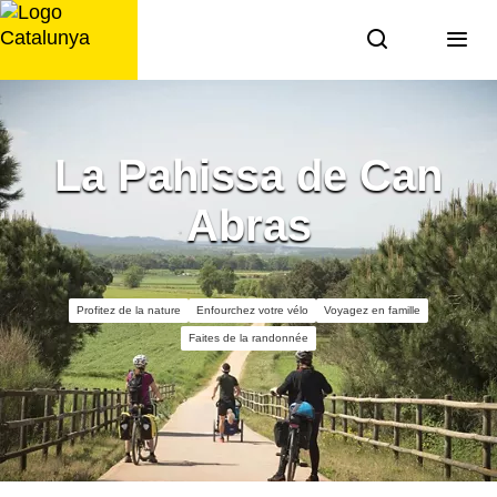
Aller
au
contenu
La Pahissa de Can
Abras
Profitez de la nature
Enfourchez votre vélo
Voyagez en famille
Faites de la randonnée