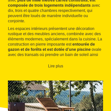
avec
plus de mille mètres carrés construits, est
composée de trois logements indépendants
avec
dix, trois et quatre chambres respectivement, qui
peuvent être loués de manière individuelle ou
conjointe.
Les espaces intérieurs présentent une décoration
rustique et des meubles anciens, combinée avec des
éléments modernes, spécialement dans la cuisine. La
construction en pierre imposante est
entourée de
gazon et de forêts et est dotée d’une piscine
ovale
avec des transats où prendre un bain de soleil ainsi
que d'un agréable porche avec des hamacs où
prendre le frais. L’emplacement du mas permet de
Lire plus
réaliser de nombreuses activités de loisir, sportives et
culturelles à très peu de kilomètres à la ronde.