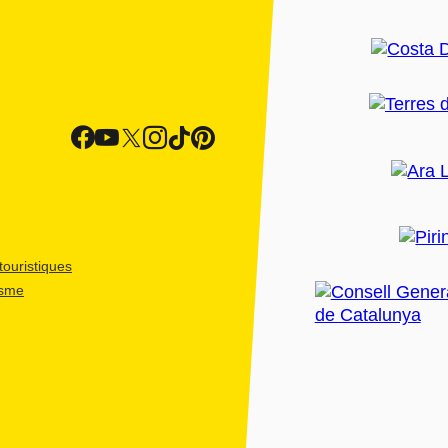
ouristiques
isme