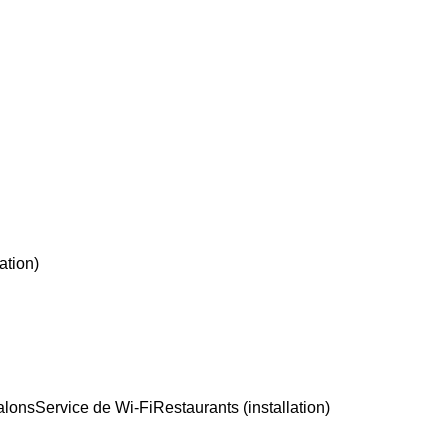
ation)
alons
Service de Wi-Fi
Restaurants (installation)