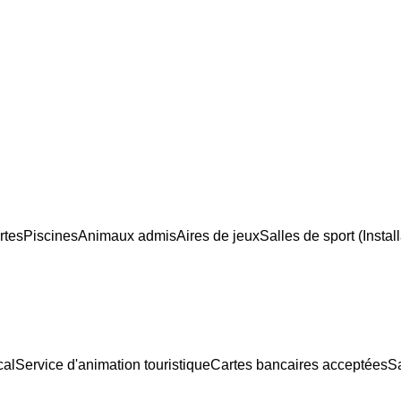
rtes
Piscines
Animaux admis
Aires de jeux
Salles de sport (Install
cal
Service d'animation touristique
Cartes bancaires acceptées
S