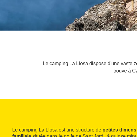
Le camping La Llosa dispose d'une vaste z
trouve à Ca
Le camping La Llosa est une structure de
petites dimens
familiale
située dans le golfe de Sant Jordi, à quinze min