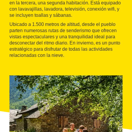
en la tercera, una segunda habitación. Está equipado
con lavavajillas, lavadora, televisión, conexión wifi, y
se incluyen toallas y sábanas.
Ubicado a 1.500 metros de altitud, desde el pueblo
parten numerosas rutas de senderismo que ofrecen
vistas espectaculares y una tranquilidad ideal para
desconectar del ritmo diario. En invierno, es un punto
estratégico para disfrutar de todas las actividades
relacionadas con la nieve.