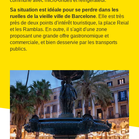
commune avec micro‑ondes et réfrigérateur.
Sa situation est idéale pour se perdre dans les
ruelles de la vieille ville de Barcelone
. Elle est très
près de deux points d'intérêt touristique, la place Reial
et les Ramblas. En outre, il s'agit d'une zone
proposant une grande offre gastronomique et
commerciale, et bien desservie par les transports
publics.