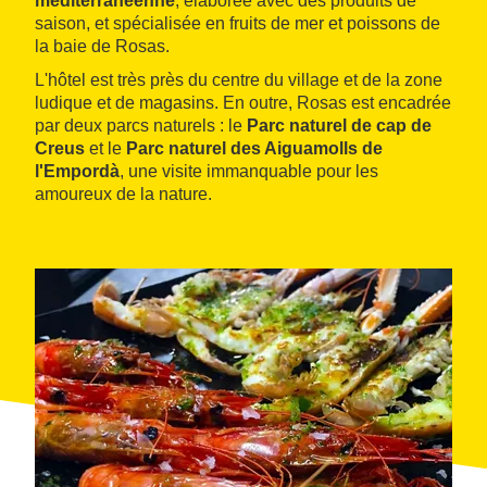
méditerranéenne
, élaborée avec des produits de
saison, et spécialisée en fruits de mer et poissons de
la baie de Rosas.
L'hôtel est très près du centre du village et de la zone
ludique et de magasins. En outre, Rosas est encadrée
par deux parcs naturels : le
Parc naturel de cap de
Creus
et le
Parc naturel des Aiguamolls de
l'Empordà
, une visite immanquable pour les
amoureux de la nature.