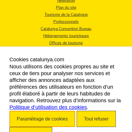
Newsletter
Plan du site
Tourisme de la Catalogne
Professionnels
Catalunya Convention Bureau
Hébergements touristiques
Offices de tourisme
Cookies catalunya.com
Nous utilisons des cookies propres au site et
ceux de tiers pour analyser nos services et
afficher des annonces adaptées aux
MENTIONS LÉGALES
préférences des utilisateurs en fonction d’un
RÈGLES DE CONFIDENTIALITÉ
profil élaboré à partir de leurs habitudes de
COOKIES
navigation. Retrouvez plus d’informations sur la
Politique d’utilisation des cookies
ACCESSIBILITÉ
.
Paramétrage de cookies
Tout refuser
Copyright © 2026. Tourisme de la Catalogne. Tous droits réservés.