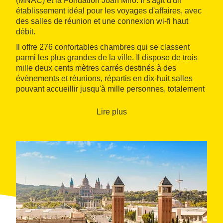
(MNAC) et la Fondation Joan Miró. Il s'agit d'un
établissement idéal pour les voyages d'affaires, avec
des salles de réunion et une connexion wi‑fi haut
débit.
Il offre 276 confortables chambres qui se classent
parmi les plus grandes de la ville. Il dispose de trois
mille deux cents mètres carrés destinés à des
événements et réunions, répartis en dix-huit salles
pouvant accueillir jusqu'à mille personnes, totalement
insonorisées et équipées en audiovisuel. Du point de
vue gastronomique, le Crowne Plaza Barcelone Fira
Lire plus
Center abrite le restaurant El Mall, qui sert une cuisine
typique méditerranéenne. L'Aria offre un grand buffet
varié de petit-déjeuner. Tandis qu'au piano bar, on
peut déguster une grande variété de cocktails et
apéritifs.