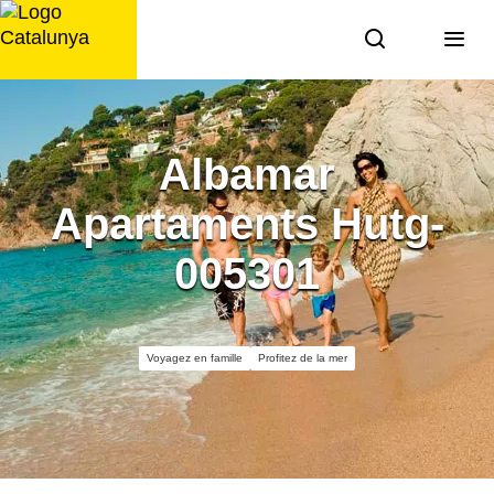
Aller
au
contenu
Albamar
Apartaments Hutg-
005301
Voyagez en famille
Profitez de la mer