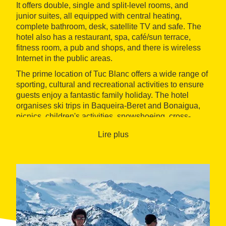
It offers double, single and split-level rooms, and
junior suites, all equipped with central heating,
complete bathroom, desk, satellite TV and safe. The
hotel also has a restaurant, spa, café/sun terrace,
fitness room, a pub and shops, and there is wireless
Internet in the public areas.
The prime location of Tuc Blanc offers a wide range of
sporting, cultural and recreational activities to ensure
guests enjoy a fantastic family holiday. The hotel
organises ski trips in Baqueira-Beret and Bonaigua,
picnics, children's activities, snowshoeing, cross-
country skiing, hiking and sleigh rides.
Lire plus
The hotel also has rooms for meetings, conventions
and events of all kinds.