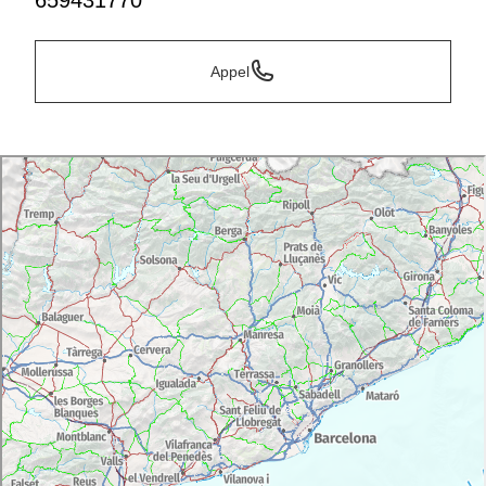
659431770
Appel