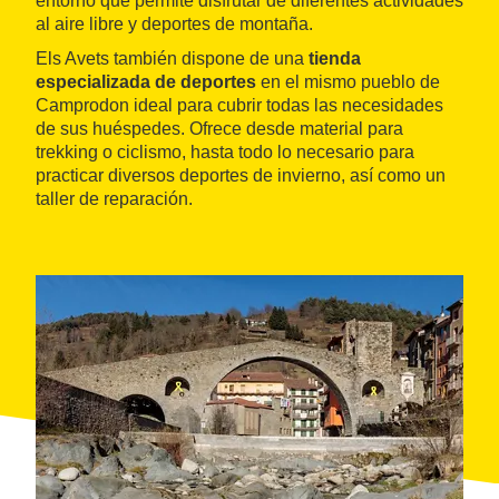
entorno que permite disfrutar de diferentes actividades
al aire libre y deportes de montaña.
Els Avets también dispone de una
tienda
especializada de deportes
en el mismo pueblo de
Camprodon ideal para cubrir todas las necesidades
de sus huéspedes. Ofrece desde material para
trekking o ciclismo, hasta todo lo necesario para
practicar diversos deportes de invierno, así como un
taller de reparación.