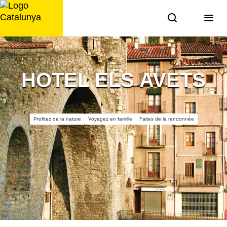
Aller
au
contenu
HOTEL ELS AVETS
Profitez de la nature
Voyagez en famille
Faites de la randonnée