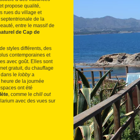
et propose qualité,
es rues du village et
 septentrionale de la
beauté, entre le massif de
naturel de Cap de
 styles différents, des
lus contemporaines et
s avec goût. Elles sont
rnet gratuit, du chauffage
é dans le
lobby
a
e heure de la journée
espaces ont été
lète
, comme le
chill out
olarium avec des vues sur