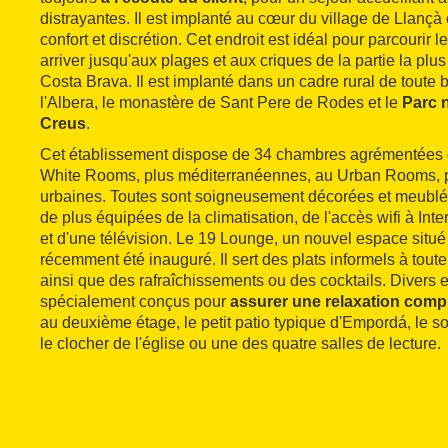
distrayantes. Il est implanté au cœur du village de Llançà 
confort et discrétion. Cet endroit est idéal pour parcourir l
arriver jusqu'aux plages et aux criques de la partie la plus
Costa Brava. Il est implanté dans un cadre rural de toute 
l'Albera, le monastère de Sant Pere de Rodes et le
Parc 
Creus
.
Cet établissement dispose de 34 chambres agrémentées de
White Rooms, plus méditerranéennes, au Urban Rooms, p
urbaines. Toutes sont soigneusement décorées et meublée
de plus équipées de la climatisation, de l'accès wifi à Inte
et d'une télévision. Le 19 Lounge, un nouvel espace situ
récemment été inauguré. Il sert des plats informels à tout
ainsi que des rafraîchissements ou des cocktails. Divers 
spécialement conçus pour
assurer une relaxation comp
au deuxième étage, le petit patio typique d'Empordá, le s
le clocher de l'église ou une des quatre salles de lecture.