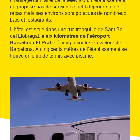
chauffage central et de la télévision. L’établissement
ne propose pas de service de petit-déjeuner ni de
repas mais ses environs sont ponctués de nombreux
bars et restaurants.
L’hôtel est situé dans une rue tranquille de Sant Boi
del Llobregat,
à six kilomètres de l’aéroport
Barcelona El Prat
et à vingt minutes en voiture de
Barcelona. À cinq cents mètres de l’établissement se
trouve un club de tennis avec piscine.