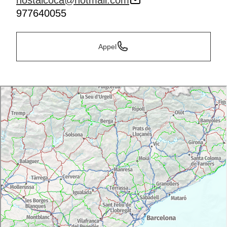
hostalcoca@hotmail.com
977640055
Appel