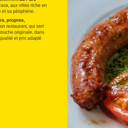
ava, aux villes riche en
 et sa périphérie.
s, propres,
son restaurant, qui sert
 touche originale, dans
ualité et prix adapté