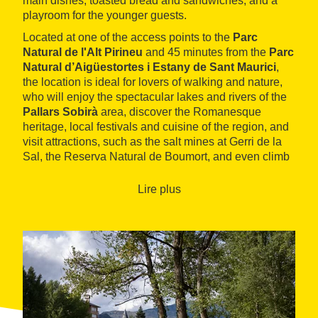
main dishes, toasted bread and sandwiches, and a
playroom for the younger guests.
Located at one of the access points to the
Parc
Natural de l'Alt Pirineu
and 45 minutes from the
Parc
Natural d’Aigüestortes i Estany de Sant Maurici
,
the location is ideal for lovers of walking and nature,
who will enjoy the spectacular lakes and rivers of the
Pallars Sobirà
area, discover the Romanesque
heritage, local festivals and cuisine of the region, and
visit attractions, such as the salt mines at Gerri de la
Sal, the Reserva Natural de Boumort, and even climb
to the top of the Pica d'Estats.
Lire plus