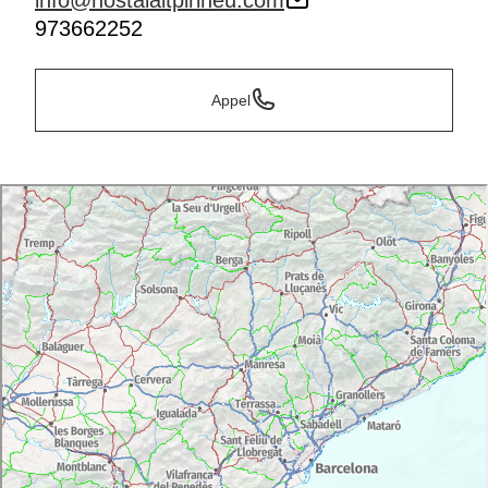
info@hostalaltpirineu.com
973662252
Appel