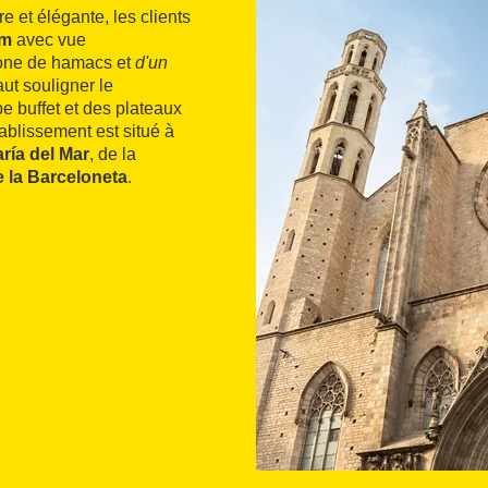
 et élégante, les clients
um
avec vue
 zone de hamacs et
d'un
faut souligner le
pe buffet et des plateaux
tablissement est situé à
ría del Mar
, de la
e la Barceloneta
.