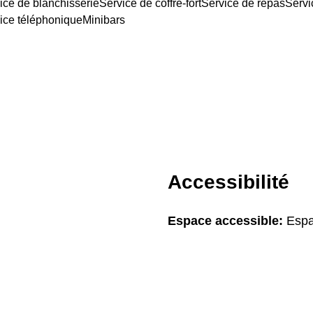
ice de blanchisserie
Service de coffre-fort
Service de repas
Servi
ice téléphonique
Minibars
Accessibilité
Espace accessible:
Espa