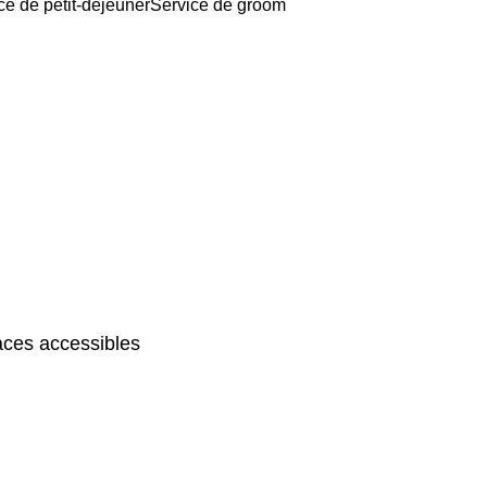
ce de petit-déjeuner
Service de groom
ces accessibles