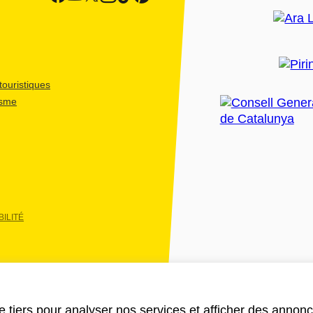
ouristiques
isme
ILITÉ
e tiers pour analyser nos services et afficher des annon