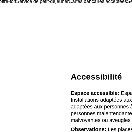
ffre-fort
Service de petit-déjeuner
Cartes bancaires acceptées
Se
Accessibilité
Espace accessible:
Espa
Installations adaptées aux 
adaptées aux personnes à m
personnes malentendantes
malvoyantes ou aveugles
Observations:
Les places