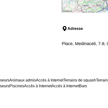
Adresse
Place, Medinaceli, 7-8,
seurs
Animaux admis
Accès à Internet
Terrains de squash
Terrain
seurs
Piscines
Accès à Internet
Accès à Internet
Bars