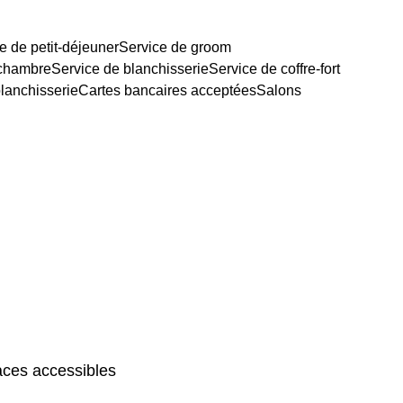
e de petit-déjeuner
Service de groom
 chambre
Service de blanchisserie
Service de coffre-fort
lanchisserie
Cartes bancaires acceptées
Salons
ces accessibles