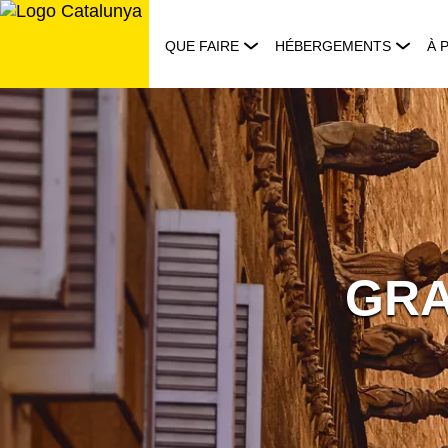
Aller
au
QUE FAIRE
HÉBERGEMENTS
À 
contenu
GRA