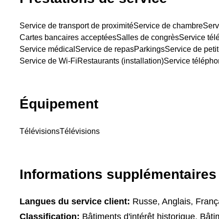
Service de transport de proximité
Service de chambre
Serv
Cartes bancaires acceptées
Salles de congrès
Service té
Service médical
Service de repas
Parkings
Service de peti
Service de Wi-Fi
Restaurants (installation)
Service téléph
Équipement
Télévisions
Télévisions
Informations supplémentaires
Langues du service client:
Russe, Anglais, Françai
Classification:
Bâtiments d'intérêt historique, Bâtim