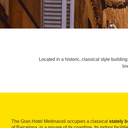
Located in a historic, classical style buildi
li
The Gran Hotel Medinaceli occupies a classical
stately b
of Barcelona, in a square of its coastline. Its indoor facilit