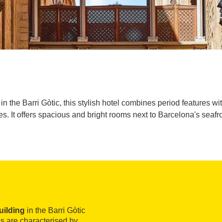
ng in the Barri Gòtic, this stylish hotel combines period features
nes. It offers spacious and bright rooms next to Barcelona's seafro
uilding
in the Barri Gòtic
ies are characterised by