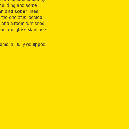
e building and some
n and sober lines
,
the one at is located
ry and a room furnished
iron and glass staircase
oms, all fully equipped,
.