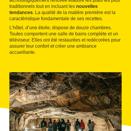
technologiquement rénovée élabore les plats les plus
traditionnels tout en incluant les
nouvelles
tendances
. La qualité de la matière première est la
caractéristique fondamentale de ses recettes.
L’hôtel, d’une étoile, dispose de douze chambres.
Toutes comportent une salle de bains complète et un
téléviseur. Elles ont été restaurées et redécorées pour
assurer leur confort et créer une ambiance
accueillante.