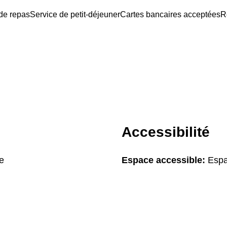
de repas
Service de petit-déjeuner
Cartes bancaires acceptées
R
Accessibilité
le
Espace accessible:
Espa